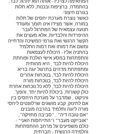
המתאימה לצרכיו - אותה הוא יתרגל לבד,
בהתמדה, ברציפות ובכנות, ללא תלות
בגורם חיצוני.
כאשר נוצרת מערכת יחסים של תלות
במורה, אשר מצידו אינו תומך ומעודד
תנועה עצמאית של המתרגל לעבר
ההיפרדות והלבדיות, אלא מעצים את
הקשר הרגשי ואת גורמי המשיכה והדחייה
ומשם את דמותו ואת דמות התלמיד
בהתניה אליו - היכולת לעצמאות
והתפתחות במסע אישי הולכת ופוחתת.
היכולת להיות לבד , היא מהותית
ומתפתחת מדהים בתרגול יוגה בריא.
היכולת להיות לבד, בנוכחות אחרים
היכולת להיות לבד, בנוכחות מורה
היכולת להיות לבד, ללא כל נוכחות אחרת
כולן קשורות, ביכולת להיות יחד, והפוך.
וויניקוט , שמדבר על מערכת היחסים בין
אם לתינוק, קבע מושגים שרלוונטים ליחסי
מורה ליוגה ותלמיד בהרבה מובנים.
"אם טובה דיה" , "סביבה מחזיקה",
"אובייקט מעבר" ו"התייחסות האני" -
כולם משפיעים על מרחב ההתפתחות
והלמידה הרגשית - חברתית.