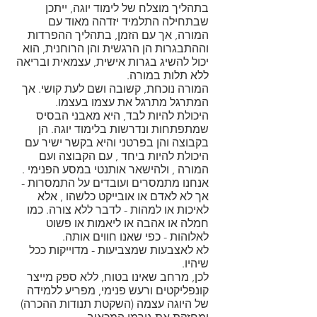
בתהליך מוצלח של לימוד יוגה, ייתכן
שבתחילה התלמיד יזדהה מאוד עם
המורה, אך עם הזמן, בתהליך ההפרדות
וההתבגרות הן הרגשית והן הרוחנית, הוא
יכול להשיג בגרות אישית, עצמאית ובריאה
ללא תלות במורה.
המורה נוכחת, קשובה ושם לעת קושי. אך
המתרגל מתרגל את עצמו בעצמו.
היכולת להיות לבד, היא מאבני הבסיס
שמתפתחות ונדרשות בלימוד יוגה. הן
בקבוצה והן בפרטני והיא בקשר ישיר עם
היכולת להיות ביחד , עם הקבוצה ועם
המורה , ולהישאר אותנטי במסע הפנימי .
אנחנו מתמסרים ועובדים על התמסרות -
אך לא לאדם או אובייקט כלשהו , אלא
לאיכות או למהות - לדבר ללא צורה. כמו
חמלה או אהבה או ליאמות או פשוט
לאלוהות - כפי שאנו חווים אותה.
לא לאצבעות שמצביעות - מדוייקות ככל
שיהיו.
לכן, מרחב שאינו בטוח, ללא ספק מייצר
קונפליקטים ורעש פנימי, מפריע ללמידה
של היוגה עצמה (השקטת תנודות ההכרה)