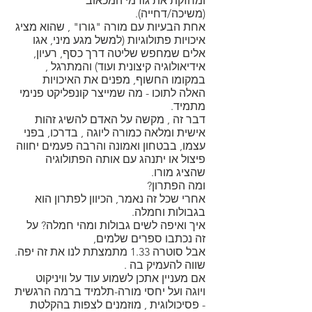
ומחזקת את גורמי המכאוב
(משיכה/דחייה).
אחת הבעיות עם מורה "גורו" , שהוא מציג
איכויות פתולוגיות (למשל מגע מיני, אגו
אלים שמחפש שליטה דרך כסף, רעיון,
אידיאולוגיה קיצונית ועוד) והמתרגל ,
במקומו החשוף, מפנים את האיכויות
האלה לתוכו - מה שמייצר קונפליקט פנימי
מתמיד.
דבר זה , מקשה על האדם להשיג זהות
אישית ומלאה כמורה ליוגה , בדרכו, בפני
עצמו, בבטחון ואמונה והרבה פעמים יחווה
פיצול או יתנהג עם אותה הפתולוגיה
שהציג מורו.
ומה הפתרון?
אחרי שכל זה נאמר, הכיוון לפתרון הוא
בגבולות וחמלה.
איך ואיפה לשים גבולות ומהי חמלה? על
זה נכתבו ספרים שלמים,
אבל סוטרה 1.33 מתמצתת לנו את זה יפה.
שווה להעמיק בה .
אם מעניין אתכן לשמוע עוד על וויניקוט
ויוגה ועל יחסי מורה-תלמיד ברמה הרגשית
- פסיכולוגית , מוזמנים לצפות בהקלטת