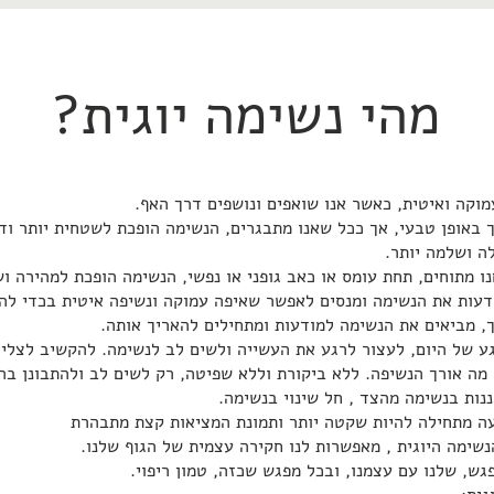
מהי נשימה יוגית?
מוקה ואיטית, כאשר אנו שואפים ונושפים דרך האף.
כך באופן טבעי, אך ככל שאנו מתבגרים, הנשימה הופכת לשטחית יותר וד
ה ושלמה יותר.
 מתוחים, תחת עומס או כאב גופני או נפשי, הנשימה הופכת למהירה וש
דעות את הנשימה ומנסים לאפשר שאיפה עמוקה ונשיפה איטית בכדי להר
ך, מביאים את הנשימה למודעות ומתחילים להאריך אותה.
 של היום, לעצור לרגע את העשייה ולשים לב לנשימה. להקשיב לצליל
מה אורך הנשיפה. ללא ביקורת וללא שפיטה, רק לשים לב ולהתבונן בה
נות בנשימה מהצד , חל שינוי בנשימה.
עה מתחילה להיות שקטה יותר ותמונת המציאות קצת מתבהרת
נשימה היוגית , מאפשרות לנו חקירה עצמית של הגוף שלנו.
ש, שלנו עם עצמנו, ובכל מפגש שכזה, טמון ריפוי.