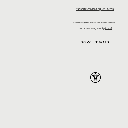
Website created by Ori Keren
facebook/gmail/whatsapp
icon by
Icons8
Web Accessibility
icon by
Icons8
נגישות האתר