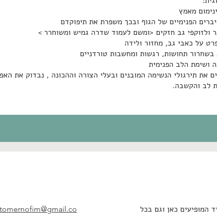
גית:
נימום מאמץ
ברים הפנימיים של הגוף ובכך משפרת את תיפוקדם
תר ולזוקפי גב חזקים <ומשם לעמוד שדרה גמיש ומשוחרר >
רט על כאבי גב, מחזור ולידה
בשחרור תחושות, רגשות ומחשבות טורדניים
ה ושימת הלב הפנימית
ם את תירגולי הנשימה המובנים ובעלי הצורה וההכונה , נבדוק את הא
שימת לב והקשבה.
ד המופיעים כאן וגם בכל
tomernofim@gmail.co